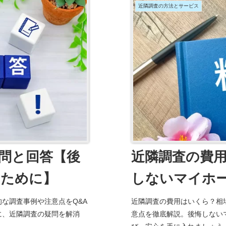
近隣調査の方法とサービス
問と回答【後
近隣調査の費
のために】
しないマイホ
な調査事例や注意点をQ&A
近隣調査の費用はいくら？相
に、近隣調査の疑問を解消
意点を徹底解説。後悔しない