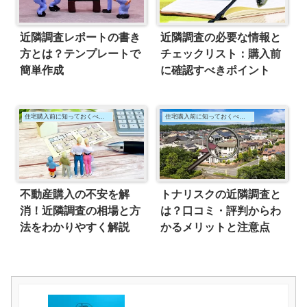
近隣調査レポートの書き
近隣調査の必要な情報と
方とは？テンプレートで
チェックリスト：購入前
簡単作成
に確認すべきポイント
住宅購入前に知っておくべきこと
住宅購入前に知っておくべきこと
不動産購入の不安を解
トナリスクの近隣調査と
消！近隣調査の相場と方
は？口コミ・評判からわ
法をわかりやすく解説
かるメリットと注意点