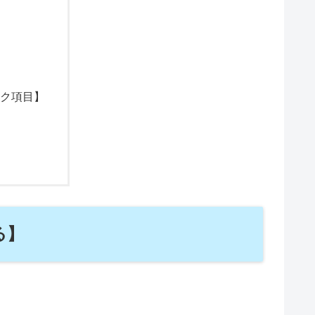
ク項目】
る】