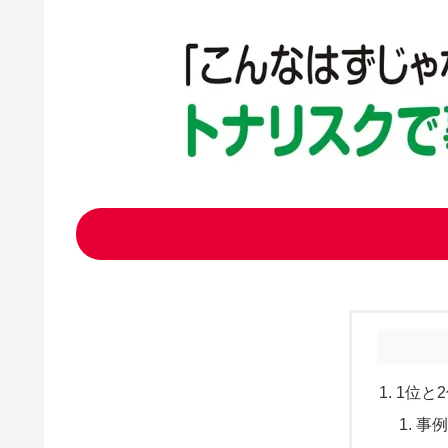
1位と
事例