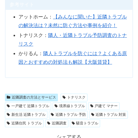
参考サイト
アットホーム：
【みんなに聞いた】近隣トラブル
の解決法は？未然に防ぐ方法や事例を紹介！
トナリスク：
隣人・近隣トラブル予防調査のトナ
リスク
かりるん：
隣人トラブルを防ぐには？よくある原
因とおすすめの対処法も解説【大阪賃貸】
近隣調査の方法とサービス
トナリスク
一戸建て 近隣トラブル
境界線トラブル
戸建て マナー
新生活 近隣トラブル
近隣トラブル 予防
近隣トラブル 対策
近隣住民 トラブル
近隣調査
騒音トラブル
シェアする